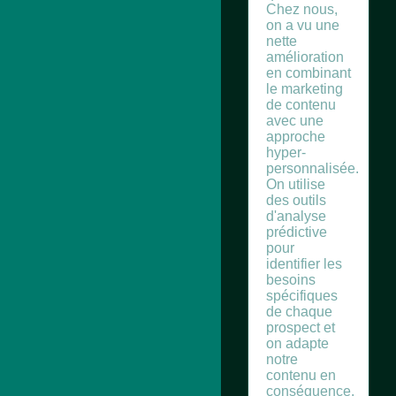
Chez nous,
on a vu une
nette
amélioration
en combinant
le marketing
de contenu
avec une
approche
hyper-
personnalisée.
On utilise
des outils
d'analyse
prédictive
pour
identifier les
besoins
spécifiques
de chaque
prospect et
on adapte
notre
contenu en
conséquence.