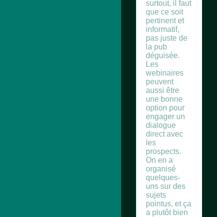
surtout, il faut
que ce soit
pertinent et
informatif,
pas juste de
la pub
déguisée.
Les
webinaires
peuvent
aussi être
une bonne
option pour
engager un
dialogue
direct avec
les
prospects.
On en a
organisé
quelques-
uns sur des
sujets
pointus, et ça
a plutôt bien