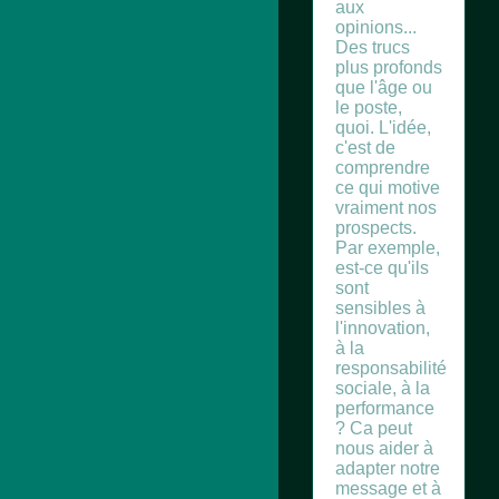
aux
opinions...
Des trucs
plus profonds
que l'âge ou
le poste,
quoi. L'idée,
c'est de
comprendre
ce qui motive
vraiment nos
prospects.
Par exemple,
est-ce qu'ils
sont
sensibles à
l'innovation,
à la
responsabilité
sociale, à la
performance
? Ca peut
nous aider à
adapter notre
message et à