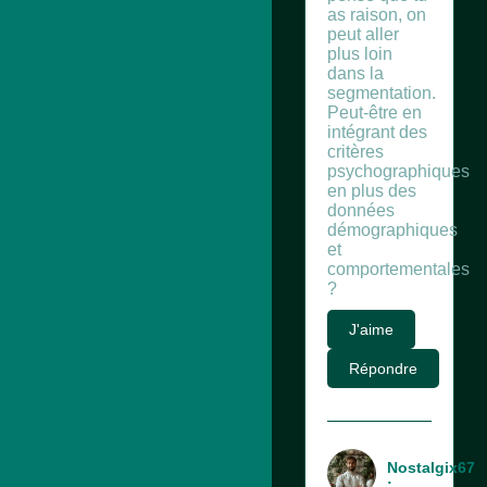
as raison, on
peut aller
plus loin
dans la
segmentation.
Peut-être en
intégrant des
critères
psychographiques
en plus des
données
démographiques
et
comportementales
?
J'aime
Répondre
Nostalgix67
: