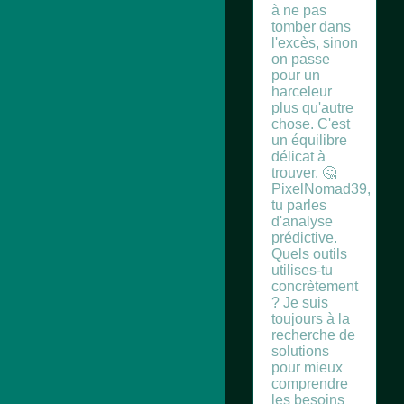
à ne pas
tomber dans
l'excès, sinon
on passe
pour un
harceleur
plus qu'autre
chose. C'est
un équilibre
délicat à
trouver. 🤔
PixelNomad39,
tu parles
d'analyse
prédictive.
Quels outils
utilises-tu
concrètement
? Je suis
toujours à la
recherche de
solutions
pour mieux
comprendre
les besoins