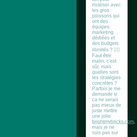
rivaliser avec
les gros
poissons qui
ont des
équipes
marketing
dédiées et
des budgets
illimités ? 🤷‍♂️
Faut être
malin, c'est
sûr, mais
quelles sont
les stratégies
concrètes ?
Parfois je me
demande si
ca ne serais
pas mieux de
juste mettre
une jolie
brightmybricks.com
,
mais je ne
suis pas sur