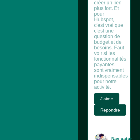
créer un lien
plus fort. Et
pour
Hubspot,
c'est vrai que
c'est une
question de
budget et de
besoins. Faut
voir si les
fonctionnalités
payantes
sont vraiment
indispensables
pour notre
activité.
J'aime
Répondre
Navigator