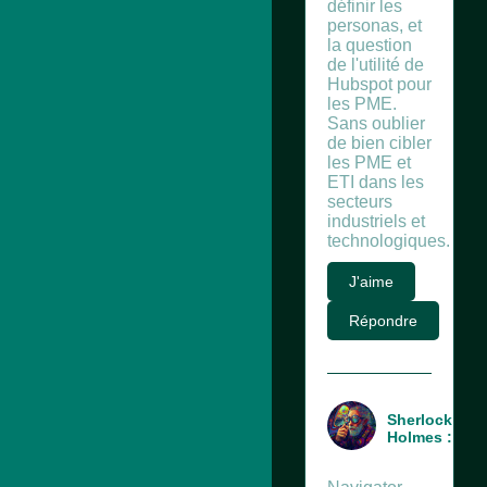
définir les
personas, et
la question
de l'utilité de
Hubspot pour
les PME.
Sans oublier
de bien cibler
les PME et
ETI dans les
secteurs
industriels et
technologiques.
J'aime
Répondre
Sherlock
Holmes :