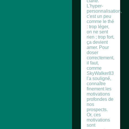
clarté.
L'hyper-
personnalisation,
c'est un peu
comme le thé
: trop léger,
on ne sent
rien ; trop fort,
ça devient
amer. Pour
doser
correctement,
il faut,
comme
SkyWalker83
l'a souligné,
connaître
finement les
motivations
profondes de
nos
prospects.
Or, ces
motivations
sont