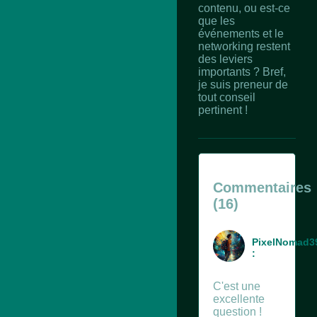
contenu, ou est-ce
que les
événements et le
networking restent
des leviers
importants ? Bref,
je suis preneur de
tout conseil
pertinent !
Commentaires
(16)
PixelNomad3
:
C'est une
excellente
question !