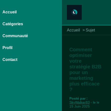
Accueil
Catégories
Accueil
>
Sujet
Communauté
Profil
Comment
optimiser
Contact
votre
stratégie B2B
pour un
marketing
plus efficace
?
Posté par :
SkyWalker83
- le le
15 Juin 2025