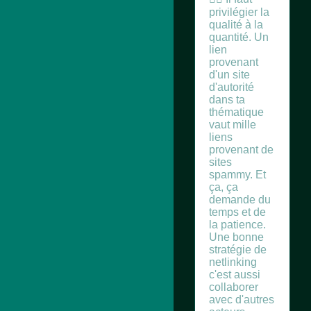
privilégier la
qualité à la
quantité. Un
lien
provenant
d'un site
d'autorité
dans ta
thématique
vaut mille
liens
provenant de
sites
spammy. Et
ça, ça
demande du
temps et de
la patience.
Une bonne
stratégie de
netlinking
c'est aussi
collaborer
avec d'autres