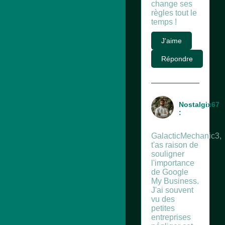
change ses
règles tout le
temps !
J'aime
Répondre
Nostalgix67
:
GalacticMechanic3,
t'as raison de
souligner
l'importance
de Google
My Business.
J'ai souvent
vu des
petites
entreprises