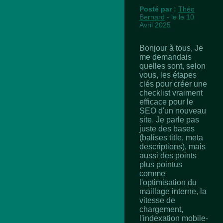
Posté par :
Théo
Bernard
- le le 10
Avril 2025
Bonjour à tous, Je
me demandais
quelles sont, selon
vous, les étapes
clés pour créer une
checklist vraiment
efficace pour le
SEO d'un nouveau
site. Je parle pas
juste des bases
(balises title, meta
descriptions), mais
aussi des points
plus pointus
comme
l'optimisation du
maillage interne, la
vitesse de
chargement,
l'indexation mobile-