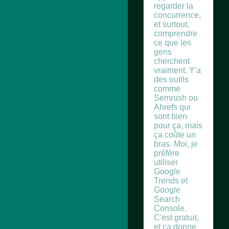
regarder la
concurrence,
et surtout,
comprendre
ce que les
gens
cherchent
vraiment. Y'a
des outils
comme
Semrush ou
Ahrefs qui
sont bien
pour ça, mais
ça coûte un
bras. Moi, je
préfère
utiliser
Google
Trends et
Google
Search
Console.
C'est gratuit,
et ça donne