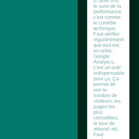
Et pour finir,
le suivi de la
performance,
c'est comme
le contrôle
technique.
Faut vérifier
régulièrement
que tout est
en ordre.
Google
Analytics,
c'est un outil
indispensable
pour ça. Ça
permet de
voir le
nombre de
visiteurs, les
pages les
plus
consultées,
le taux de
rebond, etc.
Faut