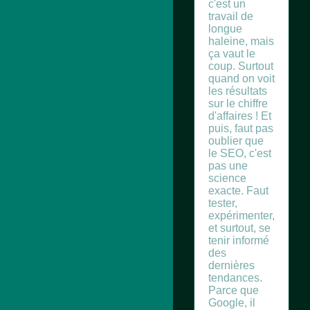
c'est un
travail de
longue
haleine, mais
ça vaut le
coup. Surtout
quand on voit
les résultats
sur le chiffre
d'affaires ! Et
puis, faut pas
oublier que
le SEO, c'est
pas une
science
exacte. Faut
tester,
expérimenter,
et surtout, se
tenir informé
des
dernières
tendances.
Parce que
Google, il