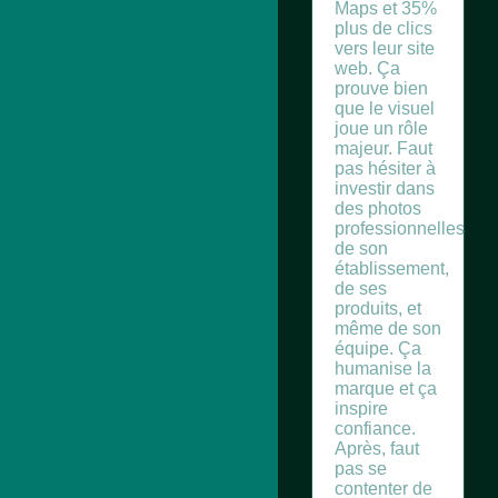
Maps et 35%
plus de clics
vers leur site
web. Ça
prouve bien
que le visuel
joue un rôle
majeur. Faut
pas hésiter à
investir dans
des photos
professionnelles
de son
établissement,
de ses
produits, et
même de son
équipe. Ça
humanise la
marque et ça
inspire
confiance.
Après, faut
pas se
contenter de