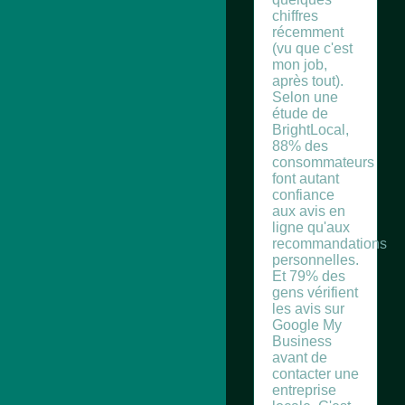
chiffres
récemment
(vu que c'est
mon job,
après tout).
Selon une
étude de
BrightLocal,
88% des
consommateurs
font autant
confiance
aux avis en
ligne qu'aux
recommandations
personnelles.
Et 79% des
gens vérifient
les avis sur
Google My
Business
avant de
contacter une
entreprise