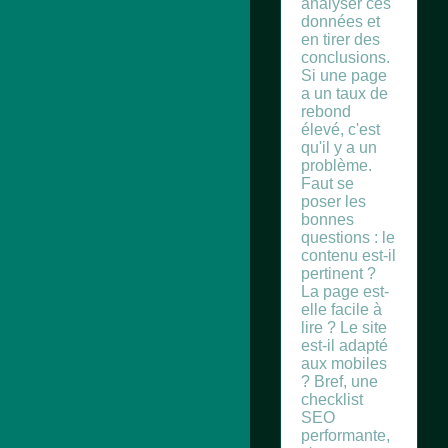
analyser ces
données et
en tirer des
conclusions.
Si une page
a un taux de
rebond
élevé, c'est
qu'il y a un
problème.
Faut se
poser les
bonnes
questions : le
contenu est-il
pertinent ?
La page est-
elle facile à
lire ? Le site
est-il adapté
aux mobiles
? Bref, une
checklist
SEO
performante,