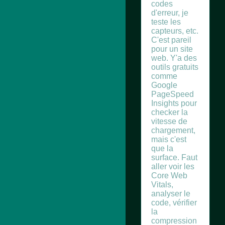
codes
d'erreur, je
teste les
capteurs, etc.
C'est pareil
pour un site
web. Y'a des
outils gratuits
comme
Google
PageSpeed
Insights pour
checker la
vitesse de
chargement,
mais c'est
que la
surface. Faut
aller voir les
Core Web
Vitals,
analyser le
code, vérifier
la
compression