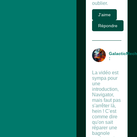
oublier.
J'aime
Répondre
GalacticMech
:
La vidéo est
sympa pour
une
introduction,
Navigator,
mais faut pas
s'arrêter là,
hein ! C'est
comme dire
qu'on sait
réparer une
bagnole