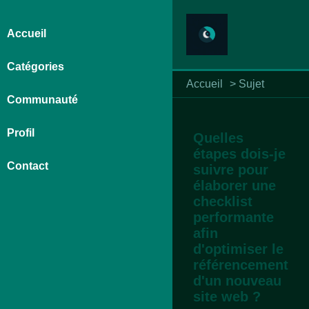
Accueil
Catégories
Accueil
>
Sujet
Communauté
Profil
Quelles
étapes dois-je
Contact
suivre pour
élaborer une
checklist
performante
afin
d'optimiser le
référencement
d'un nouveau
site web ?