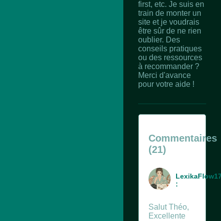
first, etc. Je suis en
train de monter un
site et je voudrais
être sûr de ne rien
oublier. Des
conseils pratiques
ou des ressources
à recommander ?
Merci d'avance
pour votre aide !
Commentaires
(21)
LexikaFlow1
:
Salut Théo,
Excellente