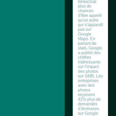
beaucoup
plus de
chances
d'être appelé
qu'un autre
qui n'apparaît
pas sur
Google
Maps. En
parlant de
stats, Google
a publié des
chiffres
intéressants
sur l'impact
des photos
sur GMB. Les
entreprises
avec des
photos
reçoivent
42% plus de
demandes
d'itinéraires
sur Google