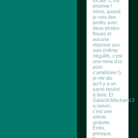
locale. C'est
énorme !
Alors, quand
je vois des
profils avec
deux photos
floues et
aucune
réponse aux
avis (même
négatifs, c'est
une mine d'or
pour
s'améliorer !),
je me dis
qu'il y a un
sacré boulot
à faire. Et
GalacticMechanic3
a raison,
c'est une
vitrine
gratuite.
Enfin,
presque.