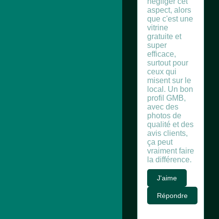
négliger cet
aspect, alors
que c'est une
vitrine
gratuite et
super
efficace,
surtout pour
ceux qui
misent sur le
local. Un bon
profil GMB,
avec des
photos de
qualité et des
avis clients,
ça peut
vraiment faire
la différence.
J'aime
Répondre