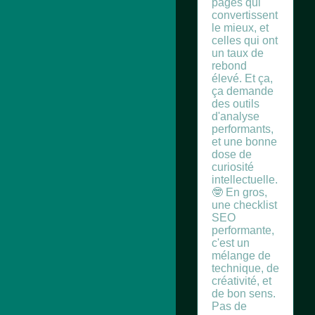
pages qui
convertissent
le mieux, et
celles qui ont
un taux de
rebond
élevé. Et ça,
ça demande
des outils
d'analyse
performants,
et une bonne
dose de
curiosité
intellectuelle.
🤓 En gros,
une checklist
SEO
performante,
c'est un
mélange de
technique, de
créativité, et
de bon sens.
Pas de