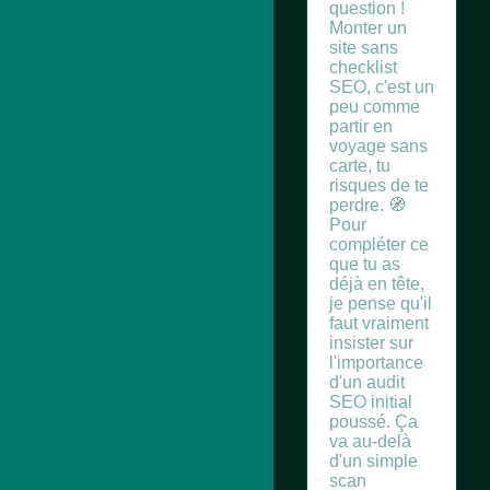
question !
Monter un
site sans
checklist
SEO, c'est un
peu comme
partir en
voyage sans
carte, tu
risques de te
perdre. 🧭
Pour
compléter ce
que tu as
déjà en tête,
je pense qu'il
faut vraiment
insister sur
l'importance
d'un audit
SEO initial
poussé. Ça
va au-delà
d'un simple
scan