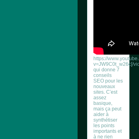
https://www.youtube
v=JW9C0t_w26c[/vi
qui donne 7
conseils
SEO pour les
nouveaux
sites. C'est
assez
basique,
mais ça peut
aider à
synthétiser
les points
importants et
à ne rien