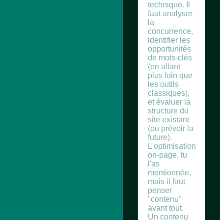
technique. Il
faut analyser
la
concurrence,
identifier les
opportunités
de mots-clés
(en allant
plus loin que
les outils
classiques),
et évaluer la
structure du
site existant
(ou prévoir la
future).
L'optimisation
on-page, tu
l'as
mentionnée,
mais il faut
penser
"contenu"
avant tout.
Un contenu