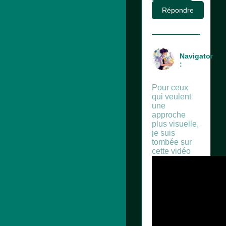
Répondre
Navigator
:
Pour ceux
qui veulent
une
approche
plus visuelle,
je suis
tombée sur
cette vidéo