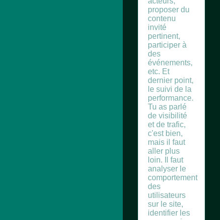
acteurs,
proposer du
contenu
invité
pertinent,
participer à
des
événements,
etc. Et
dernier point,
le suivi de la
performance.
Tu as parlé
de visibilité
et de trafic,
c'est bien,
mais il faut
aller plus
loin. Il faut
analyser le
comportement
des
utilisateurs
sur le site,
identifier les