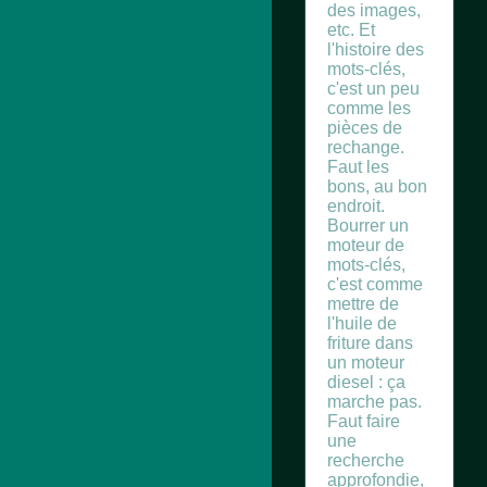
des images,
etc. Et
l'histoire des
mots-clés,
c'est un peu
comme les
pièces de
rechange.
Faut les
bons, au bon
endroit.
Bourrer un
moteur de
mots-clés,
c'est comme
mettre de
l'huile de
friture dans
un moteur
diesel : ça
marche pas.
Faut faire
une
recherche
approfondie,