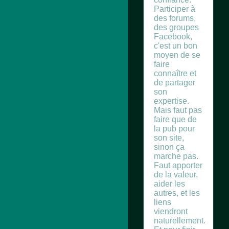
Participer à
des forums,
des groupes
Facebook,
c'est un bon
moyen de se
faire
connaître et
de partager
son
expertise.
Mais faut pas
faire que de
la pub pour
son site,
sinon ça
marche pas.
Faut apporter
de la valeur,
aider les
autres, et les
liens
viendront
naturellement.