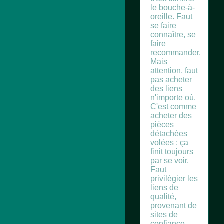
le bouche-à-
oreille. Faut
se faire
connaître, se
faire
recommander.
Mais
attention, faut
pas acheter
des liens
n'importe où.
C'est comme
acheter des
pièces
détachées
volées : ça
finit toujours
par se voir.
Faut
privilégier les
liens de
qualité,
provenant de
sites de
confiance.