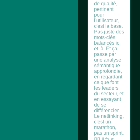
de qualité,
pertinent
pour
l'utilisateur,
c'est la base.
Pas juste des
mots-clés
balancés ici
et là. Et ça
passe par
une analyse
sémantique
approfondie,
en regardant
ce que font
les leaders
du secteur, et
en essayant
de se
différencier.
Le netlinking,
c'est un
marathon,
pas un sprint.
🏃‍♀️ Il faut