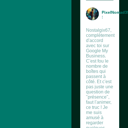
PixelNomad3
:
Nostalgix67,
complètement
d'accord
avec toi sur
Google My
Business.
C'est fou le
nombre de
boîtes qui
passent à
côté. Et c'est
pas juste une
question de
"présence",
faut l'animer,
ce truc ! Je
me suis
amusé à
regarder
quelques