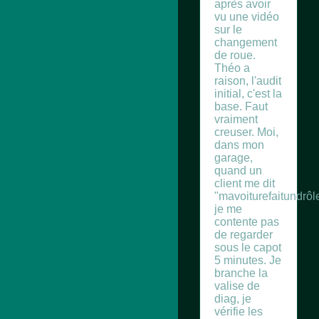
après avoir
vu une vidéo
sur le
changement
de roue.
Théo a
raison, l'audit
initial, c'est la
base. Faut
vraiment
creuser. Moi,
dans mon
garage,
quand un
client me dit
"mavoiturefaitundrôle
je me
contente pas
de regarder
sous le capot
5 minutes. Je
branche la
valise de
diag, je
vérifie les