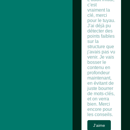
c'est
vraiment la
clé, merci
pour le tuyau.
J'ai déjà pu
détecter des
points faibles
sur la
structure que
j'avais pas vu
venir. Je vais
bosser le
contenu en
profondeur
maintenant,
en évitant de
juste bourrer
de mots-clés,
et on verra
bien. Merci
encore pour
les conseils.
J'aime