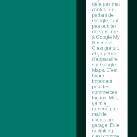
déjà pas mal
d'infos. En
parlant de
Google, faut
pas oublier
de s'inscrire
à Google My
Business.
C'est gratuit,
et ça permet
d'apparaître
sur Google
Maps. C'est
hyper
important
pour les
commerces
locaux. Moi,
ça m'a
ramené pas
mal de
clients au
garage. Et le
netlinking,
c'est comme