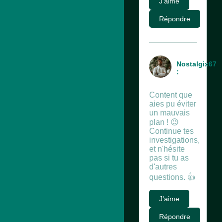
J'aime
Répondre
Nostalgix67
:
Content que
aies pu éviter
un mauvais
plan ! 😉
Continue tes
investigations,
et n'hésite
pas si tu as
d'autres
questions. 👍
J'aime
Répondre