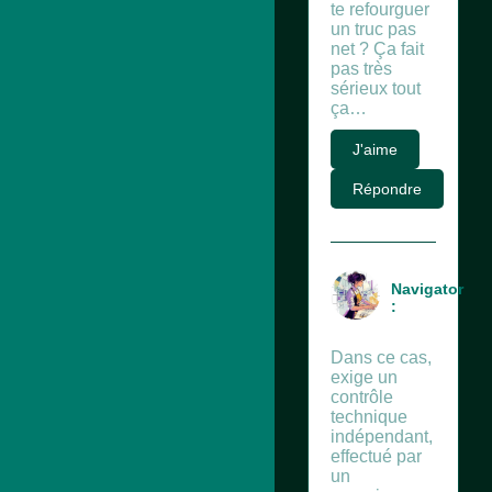
te refourguer
un truc pas
net ? Ça fait
pas très
sérieux tout
ça…
J'aime
Répondre
Navigator
:
Dans ce cas,
exige un
contrôle
technique
indépendant,
effectué par
un