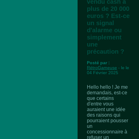
vendu cash à
plus de 20 000
euros ? Est-ce
un signal
d'alarme ou
simplement
une
précaution ?
Posté par :
RétroGameuse
- le le
04 Février 2025
Hello hello ! Je me
demandais, est-ce
que certains
d'entre vous
auraient une idée
des raisons qui
pourraient pousser
un
concessionnaire à
refuser un