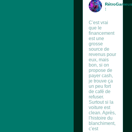
RétroGameu
:
C'est vrai
que le
financement
est une
grosse
source de
revenus pour
eux, mais
bon, si on
propose de
payer cash,
je trouve ça
un peu fort
de café de
refuser.
Surtout si la
voiture est
clean. Après,
l'histoire du
blanchiment,
c'est