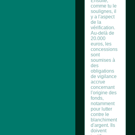
Ensuite,
comme tu le
soulignes, il
y a l'aspect
de la
vérification.
Au-delà de
20.000
euros, les
concessions
sont
soumises à
des
obligations
de vigilance
accrue
concernant
l'origine des
fonds,
notamment
pour lutter
contre le
blanchiment
d'argent. Ils
doivent