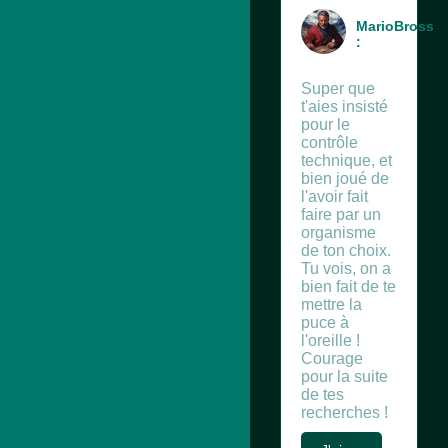
MarioBross
:
Super que
t'aies insisté
pour le
contrôle
technique, et
bien joué de
l'avoir fait
faire par un
organisme
de ton choix.
Tu vois, on a
bien fait de te
mettre la
puce à
l'oreille !
Courage
pour la suite
de tes
recherches !