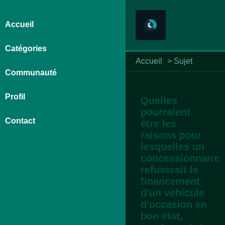
Accueil
Catégories
Accueil
>
Sujet
Communauté
Profil
Quelles
pourraient
Contact
être les
raisons pour
lesquelles un
concessionnaire
refuserait le
financement
d'un véhicule
d'occasion en
bon état,