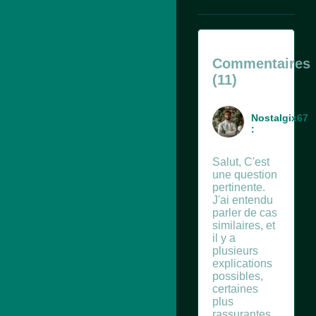
Commentaires
(11)
Nostalgix67
:
Salut, C'est
une question
pertinente.
J'ai entendu
parler de cas
similaires, et
il y a
plusieurs
explications
possibles,
certaines
plus
rassurantes