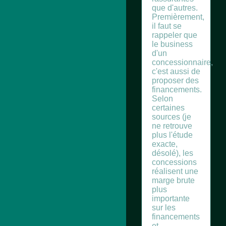
que d'autres.
Premièrement,
il faut se
rappeler que
le business
d'un
concessionnaire,
c'est aussi de
proposer des
financements.
Selon
certaines
sources (je
ne retrouve
plus l'étude
exacte,
désolé), les
concessions
réalisent une
marge brute
plus
importante
sur les
financements
et