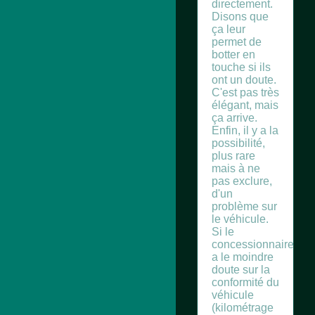
directement.
Disons que
ça leur
permet de
botter en
touche si ils
ont un doute.
C'est pas très
élégant, mais
ça arrive.
Enfin, il y a la
possibilité,
plus rare
mais à ne
pas exclure,
d'un
problème sur
le véhicule.
Si le
concessionnaire
a le moindre
doute sur la
conformité du
véhicule
(kilométrage