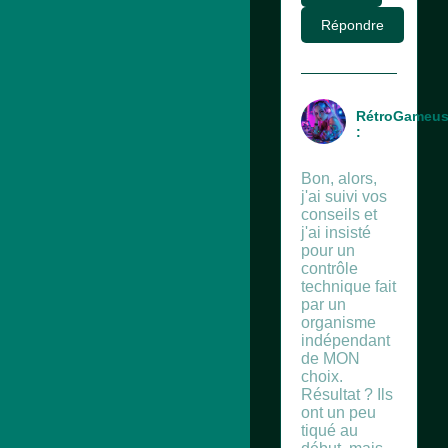
Répondre
RétroGameu
:
Bon, alors,
j'ai suivi vos
conseils et
j'ai insisté
pour un
contrôle
technique fait
par un
organisme
indépendant
de MON
choix.
Résultat ? Ils
ont un peu
tiqué au