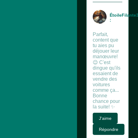
ÉtoileFilante
:
Parfait,
content que
tu aies pu
déjouer leur
manœuvre!
😉 C'est
dingue qu'ils
essaient de
vendre des
voitures
comme ça...
Bonne
chance pour
la suite! ✨
J'aime
Répondre