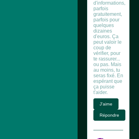
d'informations,
parfois
gratuitement,
parfois pour
quelques
dizaines
d'euros. Ça
peut valoir le
coup de
vérifier, pour
te rassurer...
ou pas. Mais
au moins, tu
seras fixé. En
espérant que
ça puisse
t'aider.
J'aime
Répondre