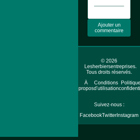
Ajouter un
commentaire
© 2026
Lesherbiersentreprises.
Tous droits réservés.
Accueil
Plan
À
Conditions
Politiqu
du
propos
d'utilisation
confidenti
site
Suivez-nous :
Facebook
Twitter
Instagram