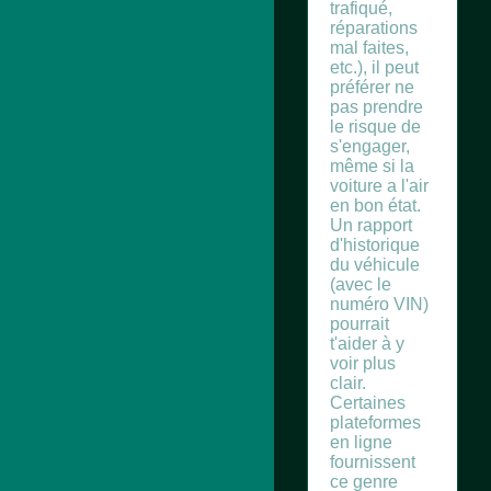
trafiqué,
réparations
mal faites,
etc.), il peut
préférer ne
pas prendre
le risque de
s'engager,
même si la
voiture a l'air
en bon état.
Un rapport
d'historique
du véhicule
(avec le
numéro VIN)
pourrait
t'aider à y
voir plus
clair.
Certaines
plateformes
en ligne
fournissent
ce genre