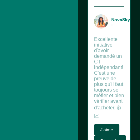
NovaSky
:
Excellente
initiative
d'avoir
demandé un
CT
indépendant!
C'est une
preuve de
plus qu'il faut
toujours se
méfier et bien
vérifier avant
d'acheter. 👍
📈
J'aime