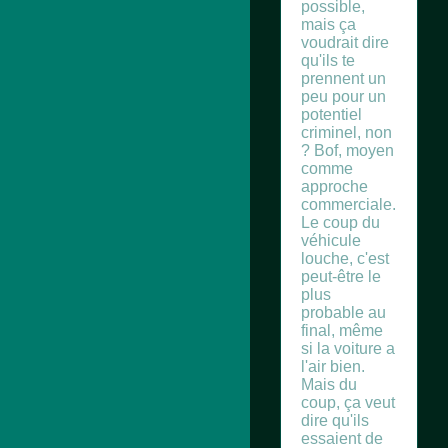
possible,
mais ça
voudrait dire
qu'ils te
prennent un
peu pour un
potentiel
criminel, non
? Bof, moyen
comme
approche
commerciale.
Le coup du
véhicule
louche, c'est
peut-être le
plus
probable au
final, même
si la voiture a
l'air bien.
Mais du
coup, ça veut
dire qu'ils
essaient de