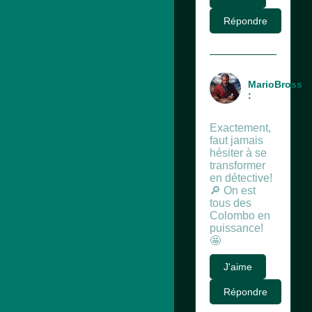
Répondre
MarioBross
:
Exactement,
faut jamais
hésiter à se
transformer
en détective!
🔎 On est
tous des
Colombo en
puissance!
🤩
J'aime
Répondre