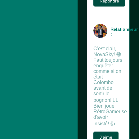
Répondre
Relationneur
:
C'est clair,
NovaSky! 😅
Faut toujours
enquêter
comme si on
était
Colombo
avant de
sortir le
pognon! 🕵️‍♂️
Bien joué
RétroGameuse
d'avoir
insisté! 👍
J'aime