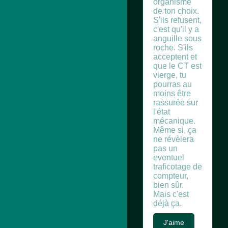
organisme
de ton choix.
S'ils refusent,
c'est qu'il y a
anguille sous
roche. S'ils
acceptent et
que le CT est
vierge, tu
pourras au
moins être
rassurée sur
l'état
mécanique.
Même si, ça
ne révèlera
pas un
eventuel
traficotage de
compteur,
bien sûr.
Mais c'est
déjà ça.
J'aime