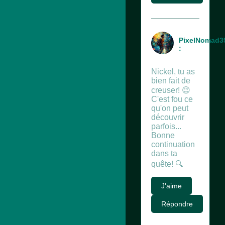
PixelNomad3
:
Nickel, tu as
bien fait de
creuser! 😉
C'est fou ce
qu'on peut
découvrir
parfois...
Bonne
continuation
dans ta
quête! 🔍
J'aime
Répondre