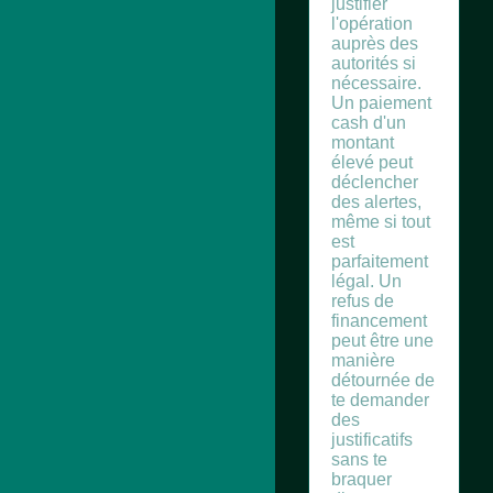
justifier
l'opération
auprès des
autorités si
nécessaire.
Un paiement
cash d'un
montant
élevé peut
déclencher
des alertes,
même si tout
est
parfaitement
légal. Un
refus de
financement
peut être une
manière
détournée de
te demander
des
justificatifs
sans te
braquer