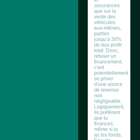
assurances
que sur la
vente des
véhicules
eux-mêmes,
parfois
jusqu'à 30%
de leur profit
total. Donc,
refuser un
financement,
c'est
potentiellement
se priver
d'une source
de revenus
non
négligeable.
Logiquement,
ils préfèrent
que tu
finances,
même si tu
as les fonds.